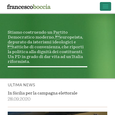
Toggl
navig
Stiamo costruendo un Partito
Democratico moderno, europeista,
depurato da isterismi ideologici e
tattiche di convenienza, che riporti
la politica alla dignità dei costituenti.
Un PD in grado di dar vita ad un’Italia
riformista.
ULTIMA NEWS
In Sicilia per la campagna elettorale
28.09.2020