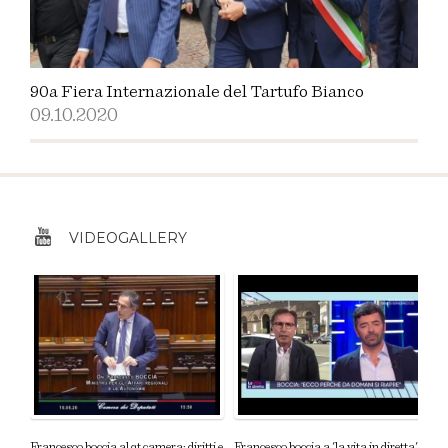
90a Fiera Internazionale del Tartufo Bianco
09.10.2020
VIDEOGALLERY
Francesco boccia al qt camera: diritti e
Francesco boccia a 'la vita in diretta': i
F