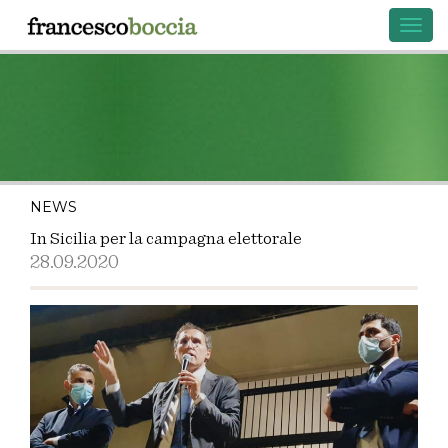
Toggl
navig
NEWS
In Sicilia per la campagna elettorale
28.09.2020