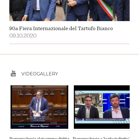
90a Fiera Internazionale del Tartufo Bianco
09.10.2020
VIDEOGALLERY
Francesco boccia al qt camera: diritti e
Francesco boccia a 'la vita in diretta': i
F