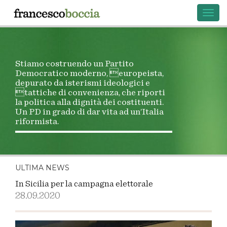
Toggl
navig
Stiamo costruendo un Partito
Democratico moderno, europeista,
depurato da isterismi ideologici e
tattiche di convenienza, che riporti
la politica alla dignità dei costituenti.
Un PD in grado di dar vita ad un’Italia
riformista.
ULTIMA NEWS
In Sicilia per la campagna elettorale
28.09.2020