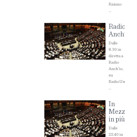
Raiuno
...
Radio
Anch'io
Dalle
8.30 in
diretta a
Radio
Anch'io,
su
RadioUno
...
In
Mezzora
in più
Dalle
22.40 in