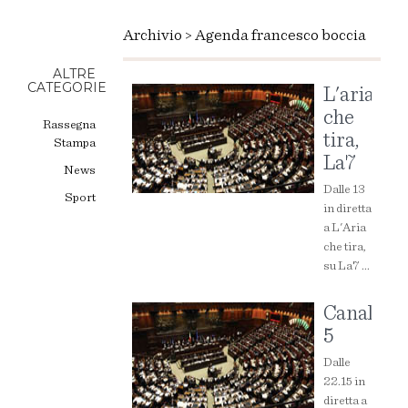
Archivio > Agenda francesco boccia
ALTRE
CATEGORIE
L'aria
che
Rassegna
tira,
Stampa
La7
News
Dalle 13
Sport
in diretta
a L'Aria
che tira,
su La7 ...
Canale
5
Dalle
22.15 in
diretta a