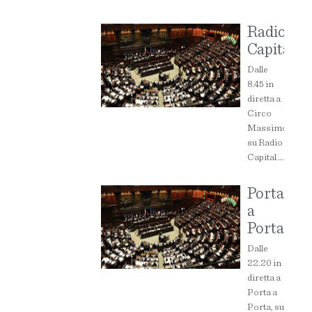
Radio
Capital
Dalle
8.45 in
diretta a
Circo
Massimo
su Radio
Capital ...
Porta
a
Porta
Dalle
22.20 in
diretta a
Porta a
Porta, su