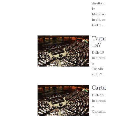
diretta a
In
Mezzora
in più, su
Raitre ...
Tagadà,
La7
Dalle 16
in diretta
a
Tagadà,
su La7 ...
Cartabia
Dalle 23
in diretta
a
Cartabianca,