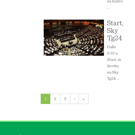
su Raitre
...
Start,
Sky
Tg24
Dalle
9.30 a
Start, in
diretta
su Sky
Tg24 ...
1
2
3
›
»