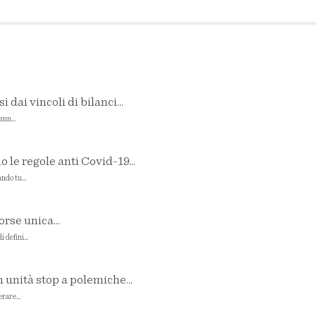
 dai vincoli di bilanci...
ann...
 le regole anti Covid-19...
ndo tu...
rse unica...
 defini...
 unità stop a polemiche...
rare...