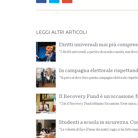
LEGGI ALTRI ARTICOLI
Diritti universali mai più compressi
“I diritti universali, a partire da scuola e sanità, non dovr
In campagna elettorale rispettando
“Si può e si deve fare questa campagna elettorale rispetta
Il Recovery Fund è un’occasione, fo
“Con il Recovery Fund abbiamo l’occasione, forse unica, di
Studenti a scuola in sicurezza. Con
“La volontà di fare il bene dei nostri ragazzi ha fatto supe