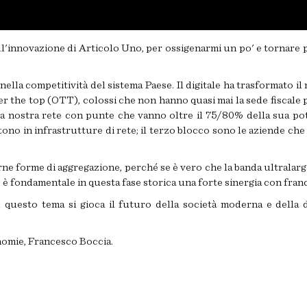
 dell'innovazione di Articolo Uno, per ossigenarmi un po' e tornare
e nella competitività del sistema Paese. Il digitale ha trasformato 
er the top (OTT), colossi che non hanno quasi mai la sede fiscale p
lla nostra rete con punte che vanno oltre il 75/80% della sua po
tono in infrastrutture di rete; il terzo blocco sono le aziende che
 forme di aggregazione, perché se è vero che la banda ultralarga
è fondamentale in questa fase storica una forte sinergia con france
 questo tema si gioca il futuro della società moderna e della
onomie, Francesco Boccia.