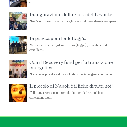
s...
Inaugurazione della Fiera del Levante...
“Negli anni passati, a settembre, la Fiera del Levante segnava spesso
l...
In piazza per i ballottaggi...
“Questa sera ero sul palco a Lucera (Foggia) per sostenere il
candidato...
Con il Recovery fund per la transizione
energetica...
“Dopo aver protetto salute e vita durante l’emergenza sanitaria o...
Il piccolo di Napoli è il figlio di tutti noi!...
Tolleranza zero e pene esemplari per chi istiga al suicidio,
educazione digit...